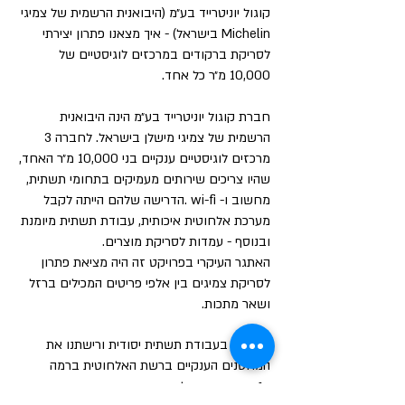
קוגול יוניטרייד בע״מ (היבואנית הרשמית של צמיגי
Michelin בישראל) - איך מצאנו פתרון יצירתי
לסריקת ברקודים במרכזים לוגיסטיים של
10,000 מ״ר כל אחד.
חברת קוגול יוניטרייד בע״מ הינה היבואנית
הרשמית של צמיגי מישלן בישראל. לחברה 3
מרכזים לוגיסטיים ענקיים בני 10,000 מ״ר האחד,
שהיו צריכים שירותים מעמיקים בתחומי תשתית,
מחשוב ו- wi-fi .הדרישה שלהם הייתה לקבל
מערכת אלחוטית איכותית, עבודת תשתית מיומנת
ובנוסף - עמדות לסריקת מוצרים.
האתגר העיקרי בפרויקט זה היה מציאת פתרון
לסריקת צמיגים בין אלפי פריטים המכילים ברזל
ושאר מתכות.
התחלנו בעבודת תשתית יסודית ורישתנו את
המחסנים הענקיים ברשת האלחוטית ברמה
הגבוהה ביותר - לטובת אחידות ויציבות וחיבור